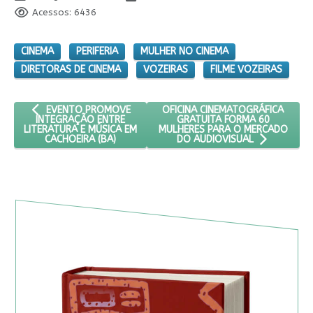
Acessos: 6436
CINEMA
PERIFERIA
MULHER NO CINEMA
DIRETORAS DE CINEMA
VOZEIRAS
FILME VOZEIRAS
ARTIGO ANTERIOR: EVENTO PROMOVE INTEGRAÇÃO ENTRE LITE
PRÓXIMO ARTIGO: OFICINA CINE
OFICINA CINEMATOGRÁFICA
EVENTO PROMOVE
GRATUITA FORMA 60
INTEGRAÇÃO ENTRE
MULHERES PARA O MERCADO
LITERATURA E MÚSICA EM
CACHOEIRA (BA)
DO AUDIOVISUAL