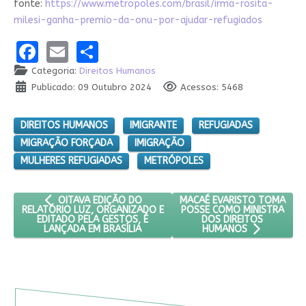
fonte:
https://www.metropoles.com/brasil/irma-rosita-
milesi-ganha-premio-da-onu-por-ajudar-refugiados
Facebook
Email
Share
Categoria:
Direitos Humanos
Publicado: 09 Outubro 2024
Acessos: 5468
DIREITOS HUMANOS
IMIGRANTE
REFUGIADAS
MIGRAÇÃO FORÇADA
IMIGRAÇÃO
MULHERES REFUGIADAS
METRÓPOLES
ARTIGO ANTERIOR: OITAVA EDIÇÃO DO RELATÓRIO LUZ, OR
PRÓXIMO ARTIGO: MACAÉ E
MACAÉ EVARISTO TOMA
OITAVA EDIÇÃO DO
POSSE COMO MINISTRA
RELATÓRIO LUZ, ORGANIZADO E
DOS DIREITOS
EDITADO PELA GESTOS, É
LANÇADA EM BRASÍLIA
HUMANOS