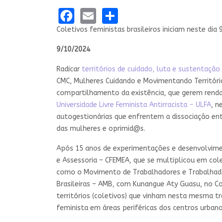
Facebook
Email
Share
Coletivos feministas brasileiros iniciam neste di
9/10/2024
Radicar
territórios de cuidado, luta e sustentação 
CMC, Mulheres Cuidando e Movimentando Território
compartilhamento da existência, que gerem renda 
Universidade Livre Feminista Antirracista - ULFA
, n
autogestionárias que enfrentem a dissociação en
das mulheres e oprimid@s.
Após 15 anos de experimentações e desenvolvimen
e Assessoria – CFEMEA, que se multiplicou em co
como o Movimento de Trabalhadores e Trabalhador
Brasileiras – AMB, com Kunangue Aty Guasu, no Co
territórios (coletivos) que vinham nesta mesma t
feminista em áreas periféricas dos centros urbano