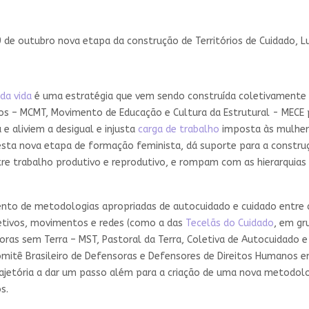
a 9 de outubro nova etapa da construção de Territórios de Cuidado, 
da vida
é uma estratégia que vem sendo construída coletivamente
s – MCMT, Movimento de Educação e Cultura da Estrutural - MECE pa
e aliviem a desigual e injusta
carga de trabalho
imposta às mulhere
esta nova etapa de formação feminista, dá suporte para a constru
tre trabalho produtivo e reprodutivo, e rompam com as hierarqui
to de metodologias apropriadas de autocuidado e cuidado entre at
letivos, movimentos e redes (como a das
Tecelãs do Cuidado
, em gr
as sem Terra – MST, Pastoral da Terra, Coletiva de Autocuidado e 
mitê Brasileiro de Defensoras e Defensores de Direitos Humanos ent
rajetória a dar um passo além para a criação de uma nova metodolo
s.