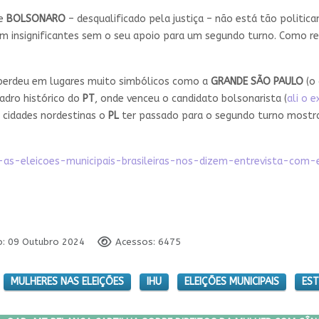
ue
BOLSONARO
– desqualificado pela justiça – não está tão politi
am insignificantes sem o seu apoio para um segundo turno. Como re
erdeu em lugares muito simbólicos como a
GRANDE SÃO PAULO
(o 
adro histórico do
PT
, onde venceu o candidato bolsonarista
(
ali o 
 cidades nordestinas o
PL
ter passado para o segundo turno mostra 
e-as-eleicoes-municipais-brasileiras-nos-dizem-entrevista-com-
o: 09 Outubro 2024
Acessos: 6475
MULHERES NAS ELEIÇÕES
IHU
ELEIÇÕES MUNICIPAIS
ES