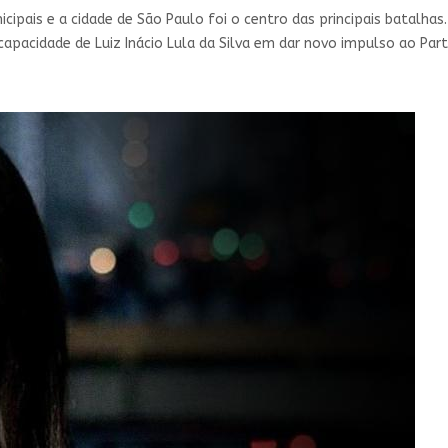
icipais e a cidade de São Paulo foi o centro das principais batalha
apacidade de Luiz Inácio Lula da Silva em dar novo impulso ao Par