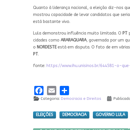
Quanto à liderança nacional, a eleição diz-nos q
mostrou capacidade de levar candidatos que seri
está bastante vivo.
Lula demonstrou influência muito limitada. O
PT
p
cidades como
ARARAQUARA
, governada por um qu
o
NORDESTE
está em disputa. O fato de em várias
PT
.
fonte:
https://www.ihu.unisinos.br/644581-o-qu
Facebook
Email
Share
Categoria:
Democracia e Direitos
Publicad
ELEIÇÕES
DEMOCRACIA
GOVERNO LULA