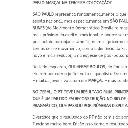
PABLO MARÇAL NA TERCEIRA COLOCAÇÃO?
SÃO PAULO
representa fundamentalmente o que c
escala nacional, mas especialmente em
SÃO PAU
NUNES
(do Movimento Democrático Brasileiro mas 
mais próximo da direita tradicional, e parece ser 
pessoal de autoajuda. Uma figura mais próxima 
temas desse movimento, como a denúncia do Estad
novo e mais sedutor, uma espécie de pós-bolson
Do lado esquerdo,
GUILHERME BOULOS
, do Partido
ele romper com o já fiel voto esquerdista. De um
– muitos jovens votaram em
MARÇAL
– mas também
NO GERAL, O PT TEVE UM RESULTADO RUIM, PRINCI
QUE É UM PARTIDO EM RECONSTRUÇÃO. NO RIO DE 
PRAGMÁTICO, QUE PASSOU POR INÚMERAS DISPUTAS
É verdade que o resultado do
PT
não tem sido bom
funciona muito bem. Então isso torna o resultad