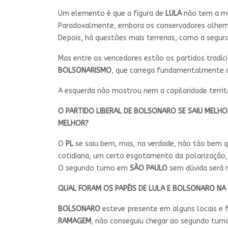
Um elemento é que a figura de
LULA
não tem a me
Paradoxalmente, embora os conservadores olhem pa
Depois, há questões mais terrenas, como a segura
Mas entre os vencedores estão os partidos tradic
BOLSONARISMO
, que carrega fundamentalmente a 
A esquerda não mostrou nem a capilaridade territ
O PARTIDO LIBERAL DE BOLSONARO SE SAIU MELHOR
MELHOR?
O
PL
se saiu bem, mas, na verdade, não tão bem q
cotidiana, um certo esgotamento da polarização, p
O segundo turno em
SÃO PAULO
sem dúvida será 
QUAL FORAM OS PAPÉIS DE LULA E BOLSONARO NA
BOLSONARO
esteve presente em alguns locais e 
RAMAGEM
, não conseguiu chegar ao segundo turno