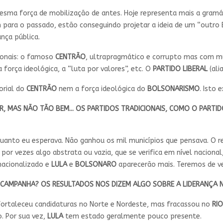
sma força de mobilização de antes. Hoje representa mais a gramát
ra o passado, estão conseguindo projetar a ideia de um “outro Br
nça pública.
ionais: o famoso
CENTRÃO
, ultrapragmático e corrupto mas com muit
força ideológica, a “luta por valores”, etc. O
PARTIDO LIBERAL
(ali
orial do
CENTRÃO
nem a força ideológica do
BOLSONARISMO
. Isto 
, MAS NÃO TÃO BEM... OS PARTIDOS TRADICIONAIS, COMO O PARTID
uanto eu esperava. Não ganhou os mil municípios que pensava. O re
or vezes algo abstrata ou vazia, que se verifica em nível nacional,
nacionalizado e
LULA
e
BOLSONARO
aparecerão mais. Teremos de ve
 CAMPANHA? OS RESULTADOS NOS DIZEM ALGO SOBRE A LIDERANÇA 
fortaleceu candidaturas no Norte e Nordeste, mas fracassou no
RIO
. Por sua vez,
LULA
tem estado geralmente pouco presente.