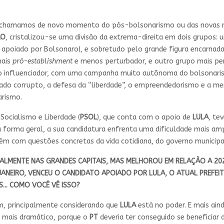
hamamos de novo momento do pós-bolsonarismo ou das novas reco
LO
, cristalizou-se uma divisão da extrema-direita em dois grupos:
apoiado por Bolsonaro), e sobretudo pelo grande figura encarna
mais
pró-establishment
e menos perturbador, e outro grupo mais p
do influenciador, com uma campanha muito autônoma do bolsonaris
o corrupto, a defesa da “liberdade”, o empreendedorismo e a mer
arismo.
 Socialismo e Liberdade (
PSOL
), que conta com o apoio de
LULA
, te
a forma geral, a sua candidatura enfrenta uma dificuldade mais am
 com questões concretas da vida cotidiana, do governo municipa
PALMENTE NAS GRANDES CAPITAIS, MAS MELHOROU EM RELAÇÃO A 2020
JANEIRO, VENCEU O CANDIDATO APOIADO POR LULA, O ATUAL PREFEI
... COMO VOCÊ VÊ ISSO?
, principalmente considerando que
LULA
está no poder. E mais ain
o mais dramático, porque o
PT
deveria ter conseguido se beneficiar d