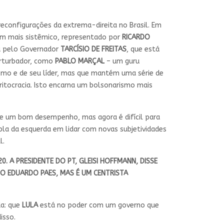
nfigurações da extrema-direita no Brasil. Em
 um mais sistêmico, representado por
RICARDO
da pelo Governador
TARCÍSIO DE FREITAS
, que está
erturbador, como
PABLO MARÇAL
– um guru
mo e de seu líder, mas que mantém uma série de
itocracia. Isto encarna um bolsonarismo mais
ve um bom desempenho, mas agora é difícil para
pla da esquerda em lidar com novas subjetividades
l.
. A PRESIDENTE DO PT, GLEISI HOFFMANN, DISSE
TO EDUARDO PAES, MAS É UM CENTRISTA
da: que
LULA
está no poder com um governo que
isso.