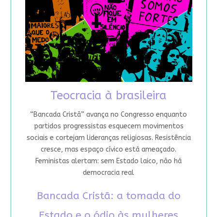
Teocracia à brasileira
“Bancada Cristã” avança no Congresso enquanto
partidos progressistas esquecem movimentos
sociais e cortejam lideranças religiosas. Resistência
cresce, mas espaço cívico está ameaçado.
Feministas alertam: sem Estado laico, não há
democracia real
Bancada Cristã: a tomada do
Estado e o ódio às mulheres