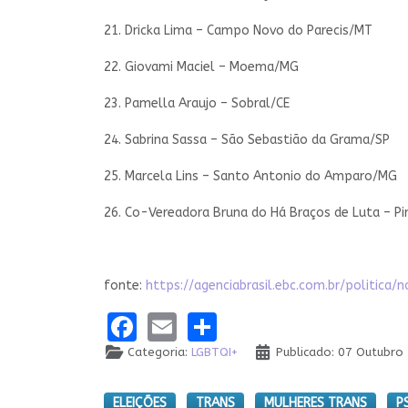
21. Dricka Lima – Campo Novo do Parecis/MT
22. Giovami Maciel – Moema/MG
23. Pamella Araujo – Sobral/CE
24. Sabrina Sassa – São Sebastião da Grama/SP
25. Marcela Lins – Santo Antonio do Amparo/MG
26. Co-Vereadora Bruna do Há Braços de Luta – P
fonte:
https://agenciabrasil.ebc.com.br/politic
Facebook
Email
Share
Categoria:
LGBTQI+
Publicado: 07 Outubro
ELEIÇÕES
TRANS
MULHERES TRANS
P