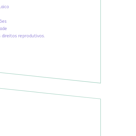
Laico
xões
dade
direitos reprodutivos.