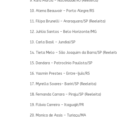
9. Kará Marcia – Natividade/RJ (Reeleita)
10. Atena Beauvoir – Porto Alegre/RS
11. Filipa Brunelli – Araraquara/SP (Reeleita)
12. Juhlia Santos – Belo Horizonte/MG
13. Carla Basil – Jundiai/SP
14. Tieta Melo – São Joaquim da Barra/SP (Reeleit
15. Dandara – Patrocínio Paulista/SP
16. Yasmin Prestes – Entre-Ijuís/RS
17. Myrella Soares– Bariri/SP (Reeleita)
18. Fernanda Carrara – Piraju/SP (Reeleita)
19. Flávia Carreiro – Itaguajé/PR
20. Monica de Assis – Turiaçu/MA