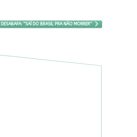
NS, LADY CHOKEY DESABAFA: “SAÍ DO BRASIL PRA NÃO MORRER”
 DESABAFA: “SAÍ DO BRASIL PRA NÃO MORRER”