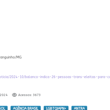
iranguinho/MG
a/noticia/2024-10/balanco-indica-26-pessoas-trans-eleitas-para-
 2024
Acessos: 3673
SOL
AGÊNCIA BRASIL
LGBTQIAPN+
ANTRA