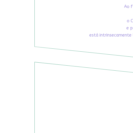
Ao f
o C
e p
está intrinsecamente 