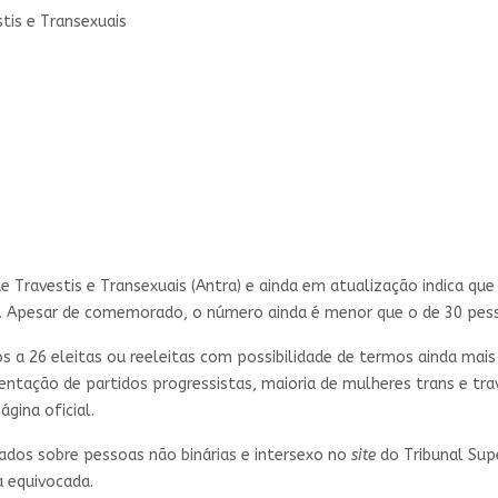
tis e Transexuais
 Travestis e Transexuais (Antra) e ainda em atualização indica qu
24. Apesar de comemorado, o número ainda é menor que o de 30 pes
 a 26 eleitas ou reeleitas com possibilidade de termos ainda mais 
sentação de partidos progressistas, maioria de mulheres trans e tr
ina oficial.
ados sobre pessoas não binárias e intersexo no
site
do Tribunal Supe
a equivocada.