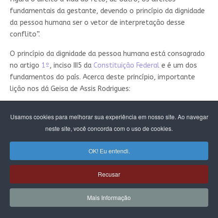
fundamentais da gestante, devendo o princípio da dignidade
da pessoa humana ser o vetor de interpretação desse
conflito”.
O princípio da dignidade da pessoa humana está consagrado
no artigo
1º
, inciso III5 da
Constituição Federal
e é um dos
fundamentos do país. Acerca deste princípio, importante
lição nos dá Geisa de Assis Rodrigues:
No art.
1º
, inciso
III
, da
Constituição da Republica
de 1988
Usamos cookies para melhorar sua experiência em nosso site. Ao navegar
consta como um postulado central do nosso ordenamento
neste site, você concorda com o uso de cookies.
pátrio, um fundamento axiológico sobre o qual está
construído o Estado Democrático de Direito: dignidade da
OK! Eu entendi.
pessoa humana, um dos princípios fundamentais da
República. Este é parâmetro orientador de aplicação e
Recusar
interpretação, é, portanto, a exegese de tal ordenamento. É
um valor constitucional que irradia luzes sobre todo o
Mais Informação
ordenamento, em todos os âmbitos seja ele cível, penal,
administrativo, eleitoral, trabalhista e qualquer outro que se