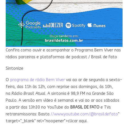
Confira como ouvir e acompanhar o Programa Bem Viver nas
rádios parceiras e plataformas de podcast / Brasil de Fato
Sintonize
O
programa de rádio Bem Viver
vai ao ar de segunda a sexta-
feira, das 11h às 12h, com reprise aos domingos, às 10h,
na
Rádio Brasil Atual
. A sintonia é 98,9 FM na Grande São
Paulo. A versão em vídeo é semanal e vai ao ar aos sábados
a partir das 13h30 no YouTube do
BRASIL DE FATO
e TVs
retransmissoras: Basta
//www.youtube.com/@brasildefato
"
target="_blank" rel="noopener">clicar aqui.