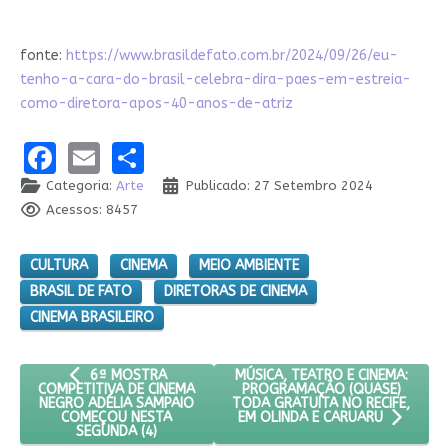
fonte:
https://www.brasildefato.com.br/2024/09/26/eu-
tenho-a-cara-do-brasil-celebra-dira-paes-em-estreia-
como-diretora-apos-40-anos-de-atriz
Facebook
Email
Share
Categoria:
Arte
Publicado: 27 Setembro 2024
Acessos: 8457
CULTURA
CINEMA
MEIO AMBIENTE
BRASIL DE FATO
DIRETORAS DE CINEMA
CINEMA BRASILEIRO
ARTIGO ANTERIOR: 6ª MOSTRA COMPETITIVA DE CINEMA N
PRÓXIMO ARTIGO: MÚSICA, TEAT
MÚSICA, TEATRO E CINEMA:
6ª MOSTRA
PROGRAMAÇÃO (QUASE)
COMPETITIVA DE CINEMA
TODA GRATUITA NO RECIFE,
NEGRO ADÉLIA SAMPAIO
COMEÇOU NESTA
EM OLINDA E CARUARU
SEGUNDA (4)