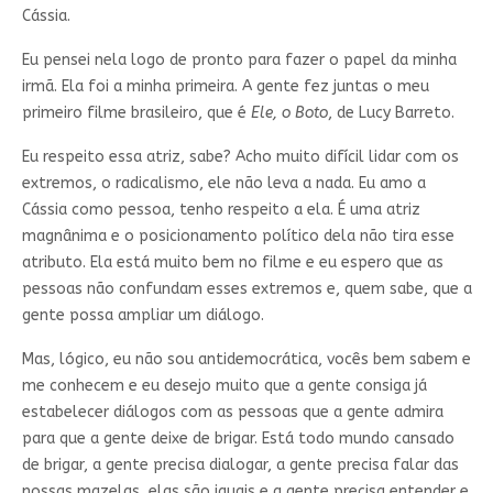
Cássia.
Eu pensei nela logo de pronto para fazer o papel da minha
irmã. Ela foi a minha primeira. A gente fez juntas o meu
primeiro filme brasileiro, que é
Ele, o Boto
, de Lucy Barreto.
Eu respeito essa atriz, sabe? Acho muito difícil lidar com os
extremos, o radicalismo, ele não leva a nada. Eu amo a
Cássia como pessoa, tenho respeito a ela. É uma atriz
magnânima e o posicionamento político dela não tira esse
atributo. Ela está muito bem no filme e eu espero que as
pessoas não confundam esses extremos e, quem sabe, que a
gente possa ampliar um diálogo.
Mas, lógico, eu não sou antidemocrática, vocês bem sabem e
me conhecem e eu desejo muito que a gente consiga já
estabelecer diálogos com as pessoas que a gente admira
para que a gente deixe de brigar. Está todo mundo cansado
de brigar, a gente precisa dialogar, a gente precisa falar das
nossas mazelas, elas são iguais e a gente precisa entender e