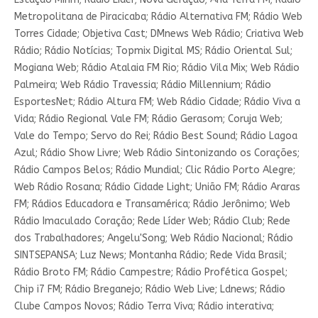
Metropolitana de Piracicaba; Rádio Alternativa FM; Rádio Web
Torres Cidade; Objetiva Cast; DMnews Web Rádio; Criativa Web
Rádio; Rádio Notícias; Topmix Digital MS; Rádio Oriental Sul;
Mogiana Web; Rádio Atalaia FM Rio; Rádio Vila Mix; Web Rádio
Palmeira; Web Rádio Travessia; Rádio Millennium; Rádio
EsportesNet; Rádio Altura FM; Web Rádio Cidade; Rádio Viva a
Vida; Rádio Regional Vale FM; Rádio Gerasom; Coruja Web;
Vale do Tempo; Servo do Rei; Rádio Best Sound; Rádio Lagoa
Azul; Rádio Show Livre; Web Rádio Sintonizando os Corações;
Rádio Campos Belos; Rádio Mundial; Clic Rádio Porto Alegre;
Web Rádio Rosana; Rádio Cidade Light; União FM; Rádio Araras
FM; Rádios Educadora e Transamérica; Rádio Jerônimo; Web
Rádio Imaculado Coração; Rede Líder Web; Rádio Club; Rede
dos Trabalhadores; Angelu'Song; Web Rádio Nacional; Rádio
SINTSEPANSA; Luz News; Montanha Rádio; Rede Vida Brasil;
Rádio Broto FM; Rádio Campestre; Rádio Profética Gospel;
Chip i7 FM; Rádio Breganejo; Rádio Web Live; Ldnews; Rádio
Clube Campos Novos; Rádio Terra Viva; Rádio interativa;