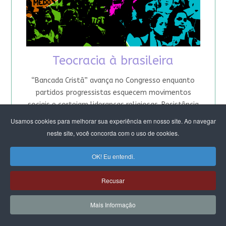
Teocracia à brasileira
“Bancada Cristã” avança no Congresso enquanto
partidos progressistas esquecem movimentos
sociais e cortejam lideranças religiosas. Resistência
cresce, mas espaço cívico está ameaçado.
Usamos cookies para melhorar sua experiência em nosso site. Ao navegar
Feministas alertam: sem Estado laico, não há
neste site, você concorda com o uso de cookies.
democracia real
OK! Eu entendi.
Bancada Cristã: a tomada do
Recusar
Estado e o ódio às mulheres
Mais Informação
Crescem alianças entre doutrinas religiosas antes
“adversárias”. Em comum, convergem na agenda