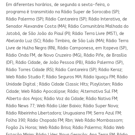
Em diferentes horários, de segunda a sexta-feira, o
programa é transmitido na Rádio Super de Sorocaba (SP);
Rádio Palermo (SP); Rádio Cantareira (SP); Rádio Interativa, de
Senador Alexandre Costa (MA); Rádio Comunitária Malhada do
Jatobá, de São João do Piauí (PI); Rádio Terra Livre (MST), de
Abelardo Luz (SC); Rádio Timbira, de São Luís (MA); Rádio Terra
Livre de Hulha Negra (RN), Rádio Camponesa, em Itapeva (SP),
Rádio Onda FM, de Novo Cruzeiro (MG), Rádio Pife, de Brasília
(DF), Rádio Cidade, de João Pessoa (PB), Rádio Palermo (SP),
Rádio Torres Cidade (RS); Rádio Cantareira (SP); Rádio Keraz;
Web Rádio Studio F; Rádio Seguros MA; Rádio Iguaçu FM; Rádio
Unidade Digital ; Rádio Cidade Classic HIts; Playlisten; Rádio
Cidade; Web Rádio Apocalipse; Rádio; Alternativa Sul FM;
Alberto dos Anjos; Rádio Voz da Cidade; Rádio Nativa FM;
Rádio News 77; Web Rádio Líder Baixio; Rádio Super Nova;
Rádio Ribeirinha Libertadora; Uruguaiana FM; Serra Azul FM;
Folha 390; Rádio Chapada FM; Rbn; Web Rádio Mombassom;
Fogão 24 Horas; Web Rádio Brisa; Rádio Palermo; Rádio Web
Estação Mirim; Rádio Líder; Nova Geração; Ana Terra FM; Rádio