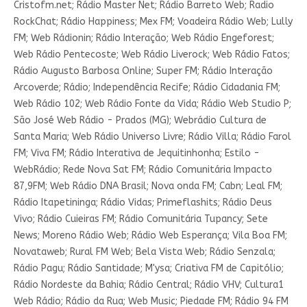
Cristofm.net; Rádio Master Net; Rádio Barreto Web; Radio
RockChat; Rádio Happiness; Mex FM; Voadeira Rádio Web; Lully
FM; Web Rádionin; Rádio Interação; Web Rádio Engeforest;
Web Rádio Pentecoste; Web Rádio Liverock; Web Rádio Fatos;
Rádio Augusto Barbosa Online; Super FM; Rádio Interação
Arcoverde; Rádio; Independência Recife; Rádio Cidadania FM;
Web Rádio 102; Web Rádio Fonte da Vida; Rádio Web Studio P;
São José Web Rádio - Prados (MG); Webrádio Cultura de
Santa Maria; Web Rádio Universo Livre; Rádio Villa; Rádio Farol
FM; Viva FM; Rádio Interativa de Jequitinhonha; Estilo -
WebRádio; Rede Nova Sat FM; Rádio Comunitária Impacto
87,9FM; Web Rádio DNA Brasil; Nova onda FM; Cabn; Leal FM;
Rádio Itapetininga; Rádio Vidas; Primeflashits; Rádio Deus
Vivo; Rádio Cuieiras FM; Rádio Comunitária Tupancy; Sete
News; Moreno Rádio Web; Rádio Web Esperança; Vila Boa FM;
Novataweb; Rural FM Web; Bela Vista Web; Rádio Senzala;
Rádio Pagu; Rádio Santidade; M'ysa; Criativa FM de Capitólio;
Rádio Nordeste da Bahia; Rádio Central; Rádio VHV; Cultura1
Web Rádio; Rádio da Rua; Web Music; Piedade FM; Rádio 94 FM