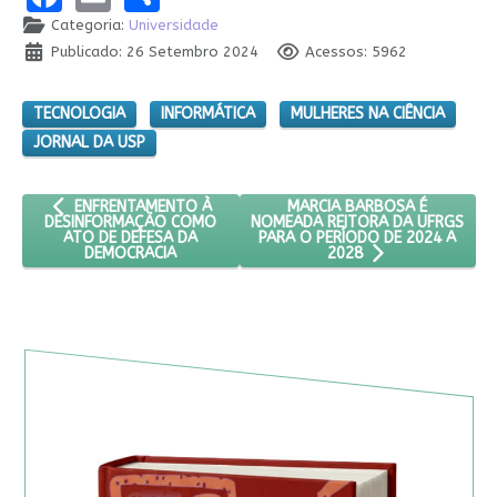
Categoria:
Universidade
Publicado: 26 Setembro 2024
Acessos: 5962
TECNOLOGIA
INFORMÁTICA
MULHERES NA CIÊNCIA
JORNAL DA USP
ARTIGO ANTERIOR: ENFRENTAMENTO À DESINFORMAÇÃO COMO
PRÓXIMO ARTIGO: MARCIA B
MARCIA BARBOSA É
ENFRENTAMENTO À
NOMEADA REITORA DA UFRGS
DESINFORMAÇÃO COMO
PARA O PERÍODO DE 2024 A
ATO DE DEFESA DA
DEMOCRACIA
2028