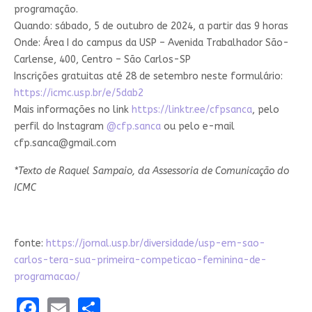
programação.
Quando: sábado, 5 de outubro de 2024, a partir das 9 horas
Onde: Área I do campus da USP – Avenida Trabalhador São-
Carlense, 400, Centro – São Carlos-SP
Inscrições gratuitas até 28 de setembro neste formulário:
https://icmc.usp.br/e/5dab2
Mais informações no link
https://linktr.ee/cfpsanca
, pelo
perfil do Instagram
@cfp.sanca
ou pelo e-mail
cfp.sanca@gmail.com
*Texto de Raquel Sampaio, da Assessoria de Comunicação do
ICMC
fonte:
https://jornal.usp.br/diversidade/usp-em-sao-
carlos-tera-sua-primeira-competicao-feminina-de-
programacao/
Facebook
Email
Share