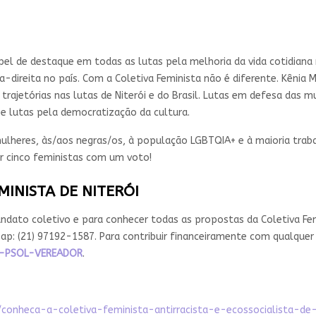
l de destaque em todas as lutas pela melhoria da vida cotidiana 
direita no país. Com a Coletiva Feminista não é diferente. Kênia M
ajetórias nas lutas de Niterói e do Brasil. Lutas em defesa das mul
 e lutas pela democratização da cultura.
ulheres, às/aos negras/os, à população LGBTQIA+ e à maioria traba
er cinco feministas com um voto!
MINISTA DE NITERÓI
dato coletivo e para conhecer todas as propostas da Coletiva Fem
p: (21) 97192-1587. Para contribuir financeiramente com qualquer 
OI-PSOL-VEREADOR
.
/conheca-a-coletiva-feminista-antirracista-e-ecossocialista-de-