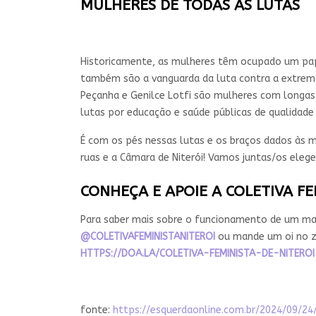
MULHERES DE TODAS AS LUTAS
Historicamente, as mulheres têm ocupado um pape
também são a vanguarda da luta contra a extrema-
Peçanha e Genilce Lotfi são mulheres com longas tr
lutas por educação e saúde públicas de qualidade
É com os pés nessas lutas e os braços dados às m
ruas e a Câmara de Niterói! Vamos juntas/os eleg
CONHEÇA E APOIE A COLETIVA FE
Para saber mais sobre o funcionamento de um man
@COLETIVAFEMINISTANITEROI
ou mande um oi no za
HTTPS://DOA.LA/COLETIVA-FEMINISTA-DE-NITER
fonte:
https://esquerdaonline.com.br/2024/09/24