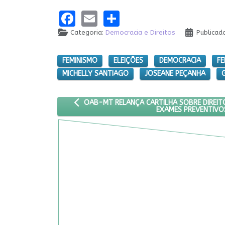
Facebook
Email
Share
Categoria:
Democracia e Direitos
Publicad
FEMINISMO
ELEIÇÕES
DEMOCRACIA
FE
MICHELLY SANTIAGO
JOSEANE PEÇANHA
G
ARTIGO ANTERIOR: OAB-MT RELANÇA CARTILH
OAB-MT RELANÇA CARTILHA SOBRE DIREIT
EXAMES PREVENTIVO