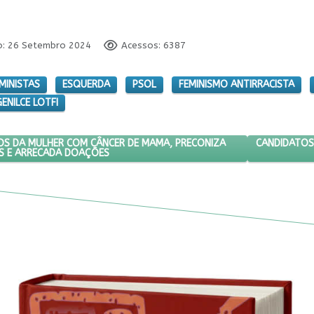
o: 26 Setembro 2024
Acessos: 6387
MINISTAS
ESQUERDA
PSOL
FEMINISMO ANTIRRACISTA
ENILCE LOTFI
A SOBRE DIREITOS DA MULHER COM CÂNCER DE MAMA, PRECONIZA E
PRÓXIMO ART
CANDIDATOS
OS DA MULHER COM CÂNCER DE MAMA, PRECONIZA
S E ARRECADA DOAÇÕES