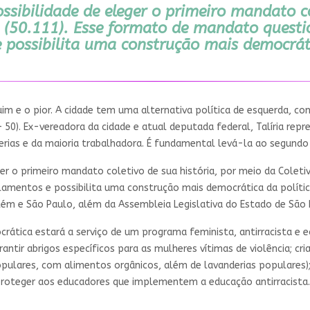
ssibilidade de eleger o primeiro mandato co
 (50.111). Esse formato de mandato questio
 possibilita uma construção mais democráti
ruim e o pior. A cidade tem uma alternativa política de esquerda, c
 – 50). Ex-vereadora da cidade e atual deputada federal, Talíria re
erias e da maioria trabalhadora. É fundamental levá-la ao segundo t
ger o primeiro mandato coletivo de sua história, por meio da Coleti
rlamentos e possibilita uma construção mais democrática da polít
m e São Paulo, além da Assembleia Legislativa do Estado de São 
rática estará a serviço de um programa feminista, antirracista e e
rantir abrigos específicos para as mulheres vítimas de violência; c
pulares, com alimentos orgânicos, além de lavanderias populares);
 proteger aos educadores que implementem a educação antirracista.