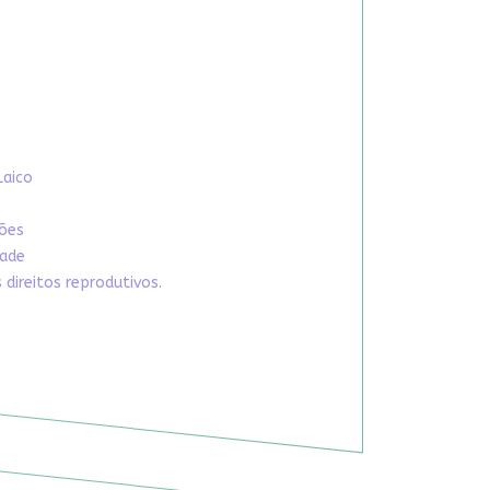
Laico
xões
dade
direitos reprodutivos.