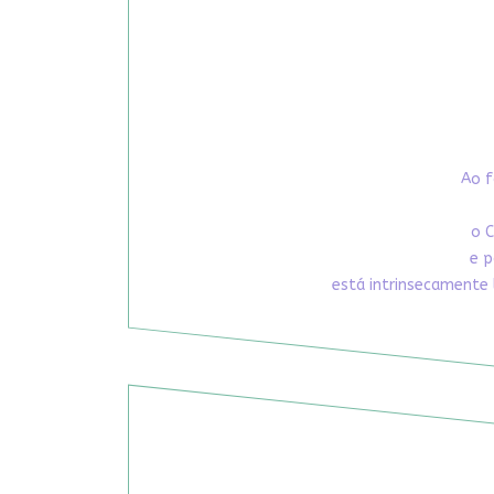
Ao f
o C
e p
está intrinsecamente 