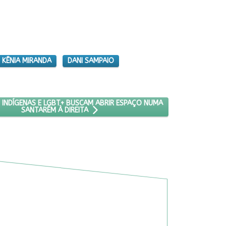
KÊNIA MIRANDA
DANI SAMPAIO
XAMES PREVENTIVOS E ARRECADA DOAÇÕES
IGO: CANDIDATOS INDÍGENAS E LGBT+ BUSCAM ABRIR ESPAÇO NUMA 
 INDÍGENAS E LGBT+ BUSCAM ABRIR ESPAÇO NUMA
SANTARÉM À DIREITA