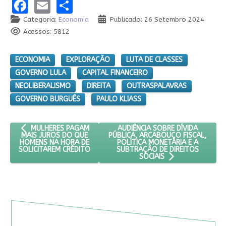
Facebook
Email
Share
Categoria:
Economia
Publicado: 26 Setembro 2024
Acessos: 5812
ECONOMIA
EXPLORAÇÃO
LUTA DE CLASSES
GOVERNO LULA
CAPITAL FINANCEIRO
NEOLIBERALISMO
DIREITA
OUTRASPALAVRAS
GOVERNO BURGUÊS
PAULO KLIASS
ARTIGO ANTERIOR: MULHERES PAGAM MAIS JUROS DO QUE HOM
PRÓXIMO ARTIGO: AUDIÊNCIA SOB
AUDIÊNCIA SOBRE DÍVIDA
MULHERES PAGAM
PÚBLICA, ARCABOUÇO FISCAL,
MAIS JUROS DO QUE
POLÍTICA MONETÁRIA E A
HOMENS NA HORA DE
SUBTRAÇÃO DE DIREITOS
SOLICITAREM CRÉDITO
SOCIAIS