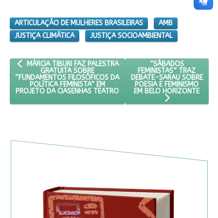
ARTICULAÇÃO DE MULHERES BRASILEIRAS
AMB
JUSTIÇA CLIMÁTICA
JUSTIÇA SOCIOAMBIENTAL
ARTIGO ANTERIOR: MÁRCIA TIBURI FAZ PALESTRA GRATUITA SO
PRÓXIMO ARTIGO: “S
“SÁBADOS
MÁRCIA TIBURI FAZ PALESTRA
FEMINISTAS” TRAZ
GRATUITA SOBRE
DEBATE-SARAU SOBRE
“FUNDAMENTOS FILOSÓFICOS DA
POESIA E FEMINISMO
POLÍTICA FEMINISTA” EM
EM BELO HORIZONTE
PROJETO DA CIASENHAS TEATRO