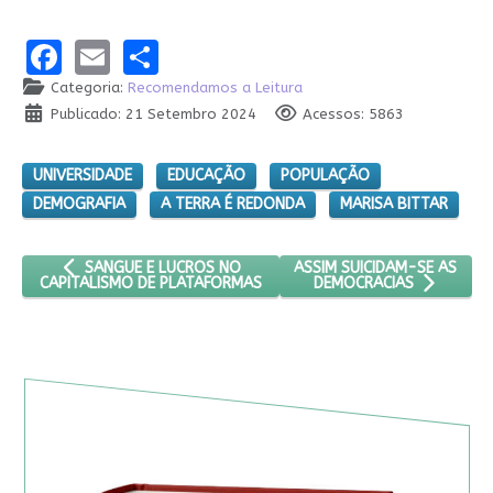
Facebook
Email
Share
Categoria:
Recomendamos a Leitura
Publicado: 21 Setembro 2024
Acessos: 5863
UNIVERSIDADE
EDUCAÇÃO
POPULAÇÃO
DEMOGRAFIA
A TERRA É REDONDA
MARISA BITTAR
ARTIGO ANTERIOR: SANGUE E LUCROS NO CAPITALISMO DE 
PRÓXIMO ARTIGO: ASSIM S
ASSIM SUICIDAM-SE AS
SANGUE E LUCROS NO
CAPITALISMO DE PLATAFORMAS
DEMOCRACIAS