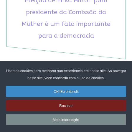
Eleição de Erika Hilton para
presidente da Comissão da
Mulher é um fato importante
para a democracia
Usamos cookies para melhorar sua experiência em nosso site. Ao navegar
neste site, você concorda com o uso de cookies.
RECOMENDAMOS A LEITURA
OK! Eu entendi.
August Nimtz prova que marxismo e
antirracismo são indissociáveis na luta
Recusar
anticapitalista
Rap transfeminista radical argentino na FLIPEI
Mais Informação
Quem tem medo dos corpos trans?