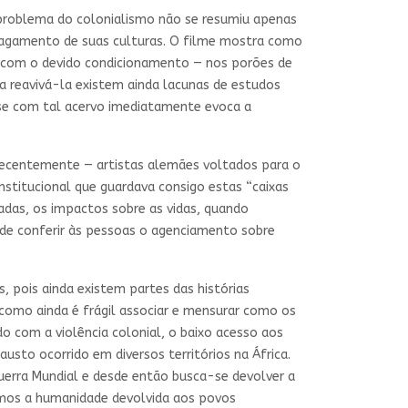
 problema do colonialismo não se resumiu apenas
apagamento de suas culturas. O filme mostra como
— com o devido condicionamento — nos porões de
ra reavivá-la existem ainda lacunas de estudos
se com tal acervo imediatamente evoca a
 recentemente — artistas alemães voltados para o
nstitucional que guardava consigo estas “caixas
adas, os impactos sobre as vidas, quando
 de conferir às pessoas o agenciamento sobre
 pois ainda existem partes das histórias
como ainda é frágil associar e mensurar como os
o com a violência colonial, o baixo acesso aos
sto ocorrido em diversos territórios na África.
erra Mundial e desde então busca-se devolver a
emos a humanidade devolvida aos povos