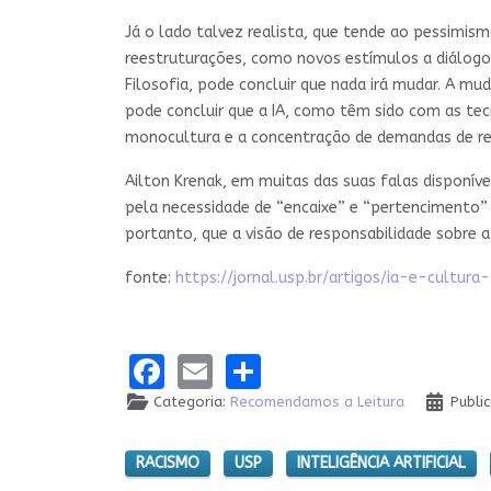
Já o lado talvez realista, que tende ao pessimi
reestruturações, como novos estímulos a diálogos 
Filosofia, pode concluir que nada irá mudar. A m
pode concluir que a IA, como têm sido com as tec
monocultura e a concentração de demandas de re
Ailton Krenak, em muitas das suas falas disponíve
pela necessidade de “encaixe” e “pertencimento” 
portanto, que a visão de responsabilidade sobre a 
fonte:
https://jornal.usp.br/artigos/ia-e-cultur
Facebook
Email
Share
Categoria:
Recomendamos a Leitura
Publi
RACISMO
USP
INTELIGÊNCIA ARTIFICIAL