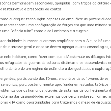
histórias permanecem escondidas, apagadas, com traços da cultura
a restaurativa e prestação de contas.
 como quaisquer tecnologias capazes de amplificar as potenciali
bém representam uma configuração de forças em que uma minoria s
 uma “ciência ruim” como a de Lombroso e a eugenia.
otencialidades humanas queremos amplificar com a IA e, se há uma
er de interesse geral e onde se devem agregar outras cosmologias,
que nele habitam, como fazer com que a IA estimule os diálogos int
 os refugiados de guerras de culturas distintas e os descendentes
alho dentro de um regime de estímulo a desigualdades e exploraç
rgentes, participando dos fóruns, encontros de softwares livres,
e sensoriais, para posteriormente aprofundar em estudos teóricos,
oblemas que os humanos ,através de sistemas de conhecimento das h
roblema das desigualdades extremas que geram pobreza, forme, mis
 como a IA como oportunidades para trazermos à mesa de discussão