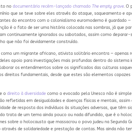
sto no
documentário recém-lançado chamado
The empty grave
. O
omínio que se teve sobre eles através do ataque, saqueamento e 
ia antes do encontro com o colonialismo euromoderno é guardado 
enção é o fato de ser uma história colocada nas sombras, já que pa
oram continuamente ignorados ou sabotados, assim como deparar-
ho que não foi devidamente construído.
 como um migrante africano, ativista solitário encontra — apenas
 deles apoio para investigações mais profundas dentro do sistema i
laborar os entendimentos sobre os significados das culturas saque
dos direitos fundamentais, desde que estes são elementos capazes
re o
direito à diversidade
como o evocado pela Unesco não é simples,
o refletidas em desigualdades e doenças físicas e mentais, assim 
dade de resposta dos indivíduos às situações adversas, que têm sid
do trata de um tema ainda pouco ou nada difundido, que é o holocau
es sobre o holocausto que massacrou o povo judeu na Segunda Gu
 através de solidariedade e prestação de contas. Mas ainda não t