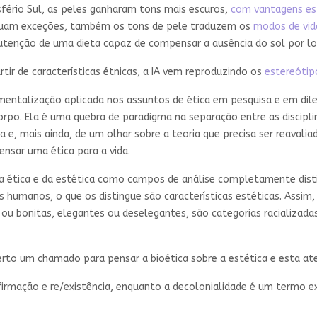
fério Sul, as peles ganharam tons mais escuros,
com vantagens es
ssuam exceções, também os tons de pele traduzem os
modos de vid
tenção de uma dieta capaz de compensar a ausência do sol por lo
ir de características étnicas, a IA vem reproduzindo os
estereótip
mentalização aplicada nos assuntos de ética em pesquisa e em dil
corpo. Ela é uma quebra de paradigma na separação entre as discipli
a e, mais ainda, de um olhar sobre a teoria que precisa ser reavali
nsar uma ética para a vida.
a ética e da estética como campos de análise completamente disti
humanos, o que os distingue são características estéticas. Assim, 
ou bonitas, elegantes ou deselegantes, são categorias racializada
to um chamado para pensar a bioética sobre a estética e esta ate
firmação e re/existência, enquanto a decolonialidade é um termo 