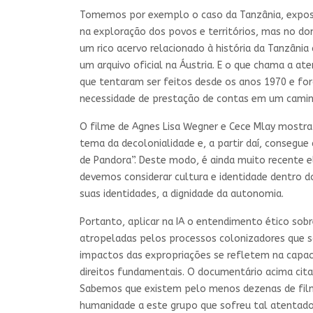
Tomemos por exemplo o caso da Tanzânia, expo
na exploração dos povos e territórios, mas no d
um rico acervo relacionado à história da Tanzân
um arquivo oficial na Áustria. E o que chama a at
que tentaram ser feitos desde os anos 1970 e f
necessidade de prestação de contas em um camin
O filme de Agnes Lisa Wegner e Cece Mlay mostra
tema da decolonialidade e, a partir daí, consegue
de Pandora”. Deste modo, é ainda muito recente e
devemos considerar cultura e identidade dentro 
suas identidades, a dignidade da autonomia.
Portanto, aplicar na IA o entendimento ético sob
atropeladas pelos processos colonizadores que sã
impactos das expropriações se refletem na capaci
direitos fundamentais. O documentário acima cita
Sabemos que existem pelo menos dezenas de film
humanidade a este grupo que sofreu tal atentado