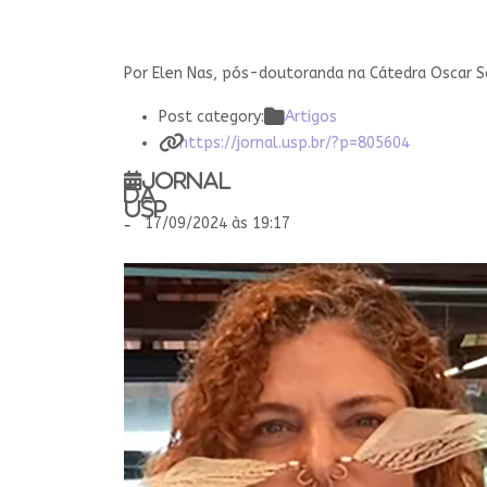
Por Elen Nas, pós-doutoranda na Cátedra Oscar Sa
Post category:
Artigos
https://jornal.usp.br/?p=805604
Jornal
da
USP
-
17/09/2024 às 19:17