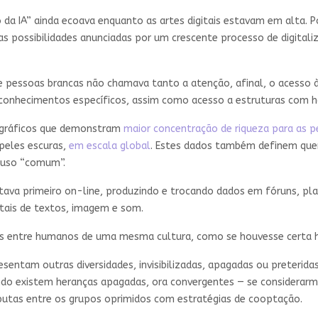
a IA” ainda ecoava enquanto as artes digitais estavam em alta. 
s possibilidades anunciadas por um crescente processo de digitaliz
pessoas brancas não chamava tanto a atenção, afinal, o acesso às
u conhecimentos específicos, assim como acesso a estruturas com 
 gráficos que demonstram
maior concentração de riqueza para as p
peles escuras,
em escala global
. Estes dados também definem quem
e uso “comum”.
stava primeiro on-line, produzindo e trocando dados em fóruns, 
itais de textos, imagem e som.
as entre humanos de uma mesma cultura, como se houvesse certa 
tam outras diversidades, invisibilizadas, apagadas ou preteridas, q
o existem heranças apagadas, ora convergentes — se considerarmo
sputas entre os grupos oprimidos com estratégias de cooptação.