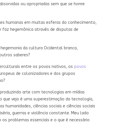
 absorvidas ou apropriadas sem que se honre
dades humanas em muitas esferas do conhecimento,
e faz hegemônica através de disputas de
 hegemonia da cultura Ocidental branca,
 outros saberes?
erculturais entre os povos nativos, os
povos
 europeus de colonizadores e dos grupos
ão?
 produzindo arte com tecnologias em mídias
 o que vejo é uma superestimação da tecnologia,
umanidades, ciências sociais e ciências sociais
éria, guerras e violência constante. Meu lado
 os problemas essenciais e o que é necessário