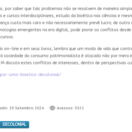
smo, por saber que tais problemas não se resolvem de maneira sim
e cursos interdisciplinares, estudo da bioética nas ciências e mes
udança custa mais caro e não necessariamente prevê lucro; de outro
nologias emergentes na era digital, pode piorar os conflitos desd
cursos.
is on-line e em seus livros, lembra que um modo de vida que contr
à sociedade do consumo patrimonialista é atacado não por mera int
IA discuta estes conflitos de interesses, dentro de perspectivas cul
a-por-uma-bioetica-decolonial/
cado: 19 Setembro 2024
Acessos: 5321
DECOLONIAL