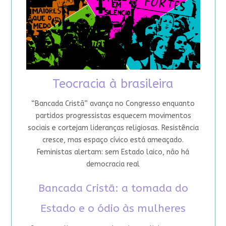
Teocracia à brasileira
“Bancada Cristã” avança no Congresso enquanto
partidos progressistas esquecem movimentos
sociais e cortejam lideranças religiosas. Resistência
cresce, mas espaço cívico está ameaçado.
Feministas alertam: sem Estado laico, não há
democracia real
Bancada Cristã: a tomada do
Estado e o ódio às mulheres