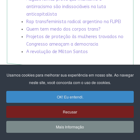
antirracismo são indissociáveis na luta
anticapitalista
Rap transfeminista radical argentino na FLIPEI
Quem tem medo dos corpos trans?
Projetos de proteção às mulheres travados no
Congresso ameaçam a democracia
A revolução de Milton Santos
Usamos cookies para melhorar sua experiência em nosso site. Ao navegar
neste site, você concorda com o uso de cookies.
OK! Eu entendi.
Recusar
Mais Informação