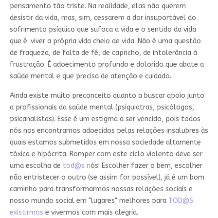
pensamento tão triste. Na realidade, elas não querem
desistir da vida, mas, sim, cessarem a dor insuportável do
sofrimento psíquico que sufoca a vida e o sentido da vida
que é: viver a própria vida cheio de vida. Não é uma questão
de fraqueza, de falta de fé, de capricho, de intolerância à
frustração. É adoecimento profundo e dolorido que abate a
saúde mental e que precisa de atenção e cuidado.
Ainda existe muito preconceito quanto a buscar apoio junto
a profissionais da saúde mental (psiquiatras, psicólogos,
psicanalistas). Esse é um estigma a ser vencido, pois todos
nós nos encontramos adoecidos pelas relações insalubres às
quais estamos submetidos em nossa sociedade altamente
tóxica e hipócrita. Romper com este ciclo violento deve ser
uma escolha de
tod@s n
ós! Escolher fazer o bem, escolher
não entristecer o outro (se assim for possível), já é um bom
caminho para transformarmos nossas relações sociais e
nosso mundo social em "lugares" melhores para
TOD@S
existirmos
e vivermos com mais alegria.