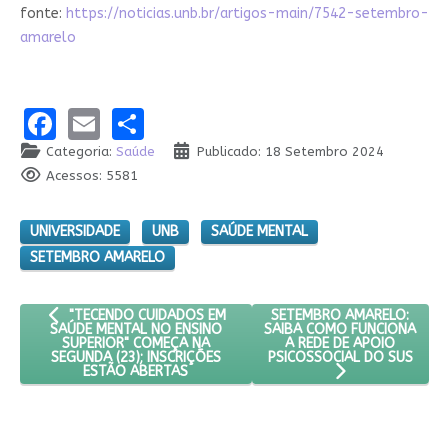
fonte:
https://noticias.unb.br/artigos-main/7542-setembro-
amarelo
Facebook
Email
Share
Categoria:
Saúde
Publicado: 18 Setembro 2024
Acessos: 5581
UNIVERSIDADE
UNB
SAÚDE MENTAL
SETEMBRO AMARELO
ARTIGO ANTERIOR: "TECENDO CUIDADOS EM SAÚDE MENTAL NO
PRÓXIMO ARTIGO: SETEMBR
SETEMBRO AMARELO:
"TECENDO CUIDADOS EM
SAIBA COMO FUNCIONA
SAÚDE MENTAL NO ENSINO
A REDE DE APOIO
SUPERIOR" COMEÇA NA
PSICOSSOCIAL DO SUS
SEGUNDA (23); INSCRIÇÕES
ESTÃO ABERTAS