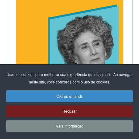
Usamos cookies para melhorar sua experiência em nosso site. Ao navegar
neste site, você concorda com o uso de cookies.
OK! Eu entendi.
CLIQUE E LEIA:
Recusar
Por que os homens continuam a
Mais Informação
matar as mulheres?