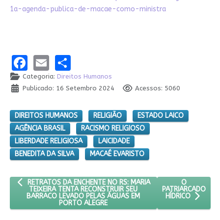
1a-agenda-publica-de-macae-como-ministra
Facebook
Email
Share
Categoria:
Direitos Humanos
Publicado: 16 Setembro 2024
Acessos: 5060
DIREITOS HUMANOS
RELIGIÃO
ESTADO LAICO
AGÊNCIA BRASIL
RACISMO RELIGIOSO
LIBERDADE RELIGIOSA
LAICIDADE
BENEDITA DA SILVA
MACAÉ EVARISTO
ARTIGO ANTERIOR: RETRATOS DA ENCHENTE NO RS: MARIA TEI
PRÓXIMO AR
O
RETRATOS DA ENCHENTE NO RS: MARIA
PATRIARCADO
TEIXEIRA TENTA RECONSTRUIR SEU
BARRACO LEVADO PELAS ÁGUAS EM
HÍDRICO
PORTO ALEGRE