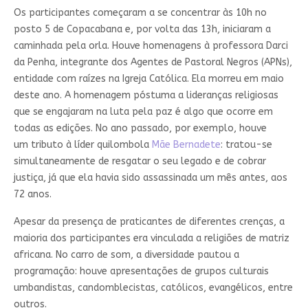
Os participantes começaram a se concentrar às 10h no
posto 5 de Copacabana e, por volta das 13h, iniciaram a
caminhada pela orla. Houve homenagens à professora Darci
da Penha, integrante dos Agentes de Pastoral Negros (APNs),
entidade com raízes na Igreja Católica. Ela morreu em maio
deste ano. A homenagem póstuma a lideranças religiosas
que se engajaram na luta pela paz é algo que ocorre em
todas as edições. No ano passado, por exemplo, houve
um tributo à líder quilombola
Mãe Bernadete
: tratou-se
simultaneamente de resgatar o seu legado e de cobrar
justiça, já que ela havia sido assassinada um mês antes, aos
72 anos.
Apesar da presença de praticantes de diferentes crenças, a
maioria dos participantes era vinculada a religiões de matriz
africana. No carro de som, a diversidade pautou a
programação: houve apresentações de grupos culturais
umbandistas, candomblecistas, católicos, evangélicos, entre
outros.