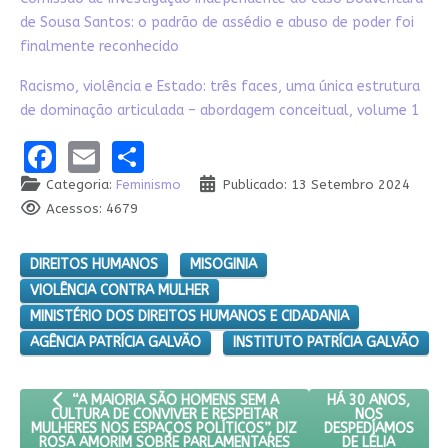
de Sousa Santos: o padrão de assédio e abuso de poder foi
finalmente reconhecido
Racismo, violência e Estado: três faces, uma única estrutura
de dominação articulada – abordagem conceitual, volume 1
Facebook
Email
Share
Categoria:
Feminismo
Publicado: 13 Setembro 2024
Acessos: 4679
DIREITOS HUMANOS
MISOGINIA
VIOLÊNCIA CONTRA MULHER
MINISTÉRIO DOS DIREITOS HUMANOS E CIDADANIA
AGÊNCIA PATRÍCIA GALVÃO
INSTITUTO PATRÍCIA GALVÃO
ARTIGO ANTERIOR: “A MAIORIA SÃO HOMENS SEM A CULTURA 
PRÓXIMO ARTIGO: 
HÁ 30 ANOS,
“A MAIORIA SÃO HOMENS SEM A
NOS
CULTURA DE CONVIVER E RESPEITAR
DESPEDÍAMOS
MULHERES NOS ESPAÇOS POLÍTICOS”, DIZ
DE LÉLIA
ROSA AMORIM SOBRE PARLAMENTARES