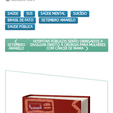
SAÚDE
SUS
SAÚDE MENTAL
SUICÍDIO
BRASIL DE FATO
SETEMBRO AMARELO
SAUDE PÚBLICA
ARTIGO ANTERIOR: SETEMBRO AMARELO
PRÓXIMO ARTIGO: HOSPITAIS PÚBLICOS SERÃO O
HOSPITAIS PÚBLICOS SERÃO OBRIGADOS A
DIVULGAR DIREITO À CIRURGIA PARA MULHERES
SETEMBRO
AMARELO
COM CÂNCER DE MAMA