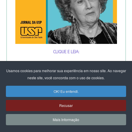
CLIQUE E LEIA:
Por que os homens continuam a
Usamos cookies para melhorar sua experiência em nosso site. Ao navegar
matar as mulheres?
neste site, você concorda com o uso de cookies.
&
OK! Eu entendi.
Feminicídio: “A noção de
Recusar
propriedade é profunda”.
Mais Informação
Entrevista especial com Eva