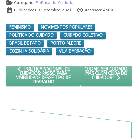
Categoria:
Política do Cuidado
Publicado: 09 Setembro 2024
Acessos: 4580
FEMINISMO
MOVIMENTOS POPULARES
POLÍTICA DO CUIDADO
CUIDADO COLETIVO
BRASIL DE FATO
PORTO ALEGRE
COZINHA SOLIDÁRIA
VILA BARRACÃO
ARTIGO ANTERIOR: POLÍTICA NACIONAL DE CUIDADOS: PASSO
PRÓXIMO ARTIGO: CUIDAR,
CUIDAR, SER CUIDADO,
POLÍTICA NACIONAL DE
MAS QUEM CUIDA DO
CUIDADOS: PASSO PARA
VISIBILIDADE DESSE TIPO DE
CUIDADOR?
TRABALHO