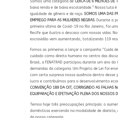
Somos uma categoria de
CERCA DE 6 MILHÕES DE
1
baixa renda e de baixa escolaridade.
Nossa luta é 
igualdade de gênero e de raça.
SOMOS UMA DAS PR
EMPREGO PARA AS MULHERES NEGRAS.
Durante a pa
primeira vítima de Covid-19 no Rio Janeiro, foi
Recife que ilustra o descaso com nossas vidas. 
escravidão vem aumentando, totalizando 119 resg
Fomos as primeiras a lançar a campanha “Cuida de
cuidado como direito humano no centro das discu
Brasil, a FENATRAD participou durante um ano do 
demandas da categoria. Um Projeto de Lei foi env
com certa surpresa nossa ausência dentro desse 
lucro e contribuímos para o desenvolvimento eco
CONVENÇÃO 189 DA OIT, CORRIGINDO AS FALHAS N
EQUIPARAÇÃO E EFETIVAÇÃO PLENA DOS NOSSOS D
Temos hoje três preocupações principais: o aume
domésticas exercendo na modalidade de diarista, 
da nossa categoria.