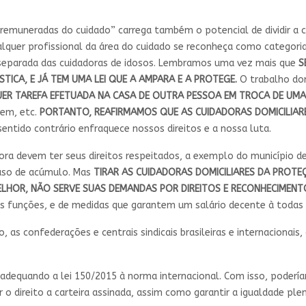
 remuneradas do cuidado” carrega também o potencial de dividir a 
lquer profissional da área do cuidado se reconheça como categoria
separada das cuidadoras de idosos. Lembramos uma vez mais que
S
TICA, E JÁ TEM UMA LEI QUE A AMPARA E A PROTEGE.
O trabalho domé
ER TAREFA EFETUADA NA CASA DE OUTRA PESSOA EM TROCA DE UM
gem, etc.
PORTANTO, REAFIRMAMOS QUE AS CUIDADORAS DOMICILIA
 sentido contrário enfraquece nossos direitos e a nossa luta.
ora devem ter seus direitos respeitados, a exemplo do município d
caso de acúmulo. Mas
TIRAR AS CUIDADORAS DOMICILIARES DA PROTEÇ
LHOR, NÃO SERVE SUAS DEMANDAS POR DIREITOS E RECONHECIMENT
s funções, e de medidas que garantem um salário decente à todas 
rio, as confederações e centrais sindicais brasileiras e internaciona
e adequando a lei 150/2015 à norma internacional. Com isso, poderí
ir o direito a carteira assinada, assim como garantir a igualdade pl