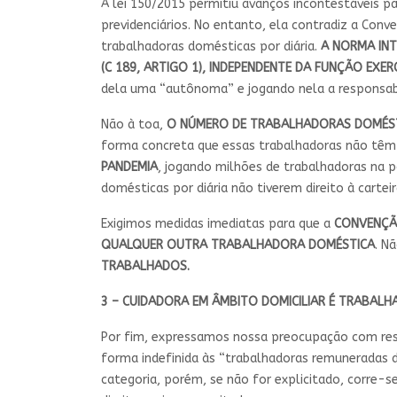
A lei 150/2015 permitiu avanços incontestáveis pa
previdenciários. No entanto, ela contradiz a Conv
trabalhadoras domésticas por diária.
A NORMA INT
(C 189, ARTIGO 1), INDEPENDENTE DA FUNÇÃO EXE
dela uma “autônoma” e jogando nela a responsabili
Não à toa,
O NÚMERO DE TRABALHADORAS DOMÉSTIC
forma concreta que essas trabalhadoras não têm 
PANDEMIA
, jogando milhões de trabalhadoras na 
domésticas por diária não tiverem direito à cartei
Exigimos medidas imediatas para que a
CONVENÇÃ
QUALQUER OUTRA TRABALHADORA DOMÉSTICA
. N
TRABALHADOS.
3 – CUIDADORA EM ÂMBITO DOMICILIAR É TRABAL
Por fim, expressamos nossa preocupação com re
forma indefinida às “trabalhadoras remuneradas 
categoria, porém, se não for explicitado, corre-se