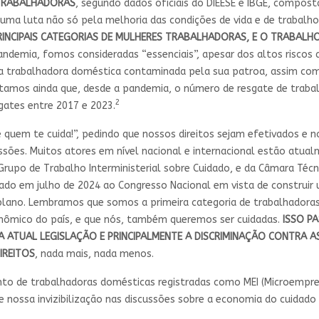
 TRABALHADORAS
, segundo dados oficiais do DIEESE e IBGE, compost
uma luta não só pela melhoria das condições de vida e de trabalho
INCIPAIS CATEGORIAS DE MULHERES TRABALHADORAS,
E O TRABALHO
ndemia, fomos consideradas “essenciais”, apesar dos altos riscos a
 uma trabalhadora doméstica contaminada pela sua patroa, assim c
Notamos ainda que, desde a pandemia, o número de resgate de trab
2
ates entre 2017 e 2023.
 quem te cuida!”, pedindo que nossos direitos sejam efetivados e n
ssões. Muitos atores em nível nacional e internacional estão atu
Grupo de Trabalho Interministerial sobre Cuidado, e da Câmara Téc
iado em julho de 2024 ao Congresso Nacional em vista de construir
plano. Lembramos que somos a primeira categoria de trabalhadora
nômico do país, e que nós, também queremos ser cuidadas.
ISSO P
A ATUAL LEGISLAÇÃO E PRINCIPALMENTE A DISCRIMINAÇÃO CONTRA A
IREITOS
, nada mais, nada menos.
nto de trabalhadoras domésticas registradas como MEI (Microempre
e nossa invizibilização nas discussões sobre a economia do cuida