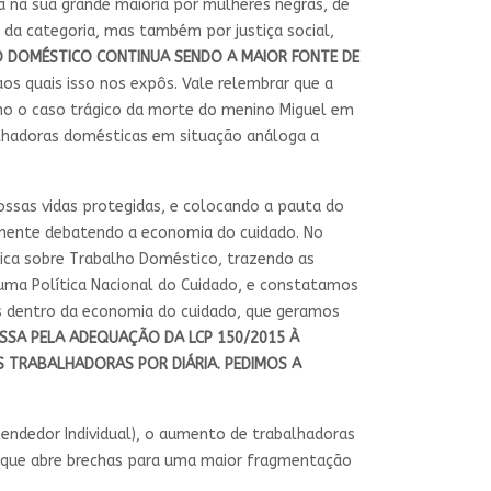
a na sua grande maioria por mulheres negras, de
 da categoria, mas também por justiça social,
 DOMÉSTICO CONTINUA SENDO A MAIOR FONTE DE
os quais isso nos expôs. Vale relembrar que a
omo o caso trágico da morte do menino Miguel em
alhadoras domésticas em situação análoga a
ossas vidas protegidas, e colocando a pauta do
almente debatendo a economia do cuidado. No
nica sobre Trabalho Doméstico, trazendo as
 uma Política Nacional do Cuidado, e constatamos
s dentro da economia do cuidado, que geramos
ASSA PELA ADEQUAÇÃO DA LCP 150/2015 À
S TRABALHADORAS POR DIÁRIA. PEDIMOS A
endedor Individual), o aumento de trabalhadoras
do que abre brechas para uma maior fragmentação