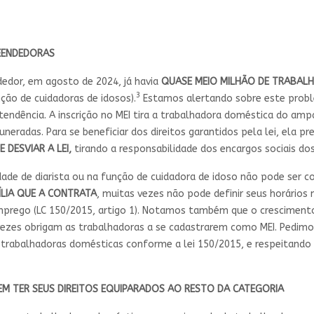
EENDEDORAS
edor, em agosto de 2024, já havia
QUASE MEIO MILHÃO DE TRABAL
3
ção de cuidadoras de idosos).
Estamos alertando sobre este probl
endência. A inscrição no MEI tira a trabalhadora doméstica do ampa
eradas. Para se beneficiar dos direitos garantidos pela lei, ela p
DESVIAR A LEI,
tirando a responsabilidade dos encargos sociais d
ade de diarista ou na função de cuidadora de idoso não pode ser
ÍLIA QUE A CONTRATA
, muitas vezes não pode definir seus horários
mprego (LC 150/2015, artigo 1). Notamos também que o cresciment
vezes obrigam as trabalhadoras a se cadastrarem como MEI. Pedim
s trabalhadoras domésticas conforme a lei 150/2015, e respeitando 
EM TER SEUS DIREITOS EQUIPARADOS AO RESTO DA CATEGORIA