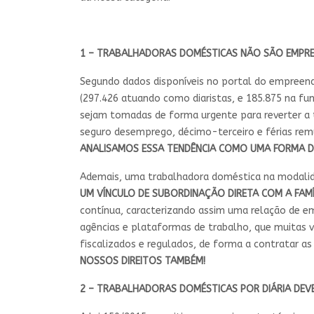
1 – TRABALHADORAS DOMÉSTICAS NÃO SÃO EMPR
Segundo dados disponíveis no portal do empreend
(297.426 atuando como diaristas, e 185.875 na fun
sejam tomadas de forma urgente para reverter a t
seguro desemprego, décimo-terceiro e férias remun
ANALISAMOS ESSA TENDÊNCIA COMO UMA FORMA DE 
Ademais, uma trabalhadora doméstica na modalid
UM VÍNCULO DE SUBORDINAÇÃO DIRETA COM A FAM
contínua, caracterizando assim uma relação de e
agências e plataformas de trabalho, que muitas 
fiscalizados e regulados, de forma a contratar a
NOSSOS DIREITOS TAMBÉM!
2 – TRABALHADORAS DOMÉSTICAS POR DIÁRIA DEV