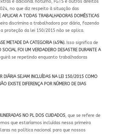
tras e adicional noturno, FGTS e outros direitos
024, no que diz respeito à situação das
SE APLICAR A TODAS TRABALHADORAS DOMÉSTICAS
ileira discrimina a trabalhadora por diária, fazendo
a proteção da lei 150/2015 não se aplica.
SE METADE DA CATEGORIA (45%).
Isso significa de
O SOCIAL FOI UM VERDADEIRO DESASTRE DURANTE A
eguirá se repetindo enquanto trabalhadoras
DIÁRIA SEJAM INCLUÍDAS NA LEI 150/2015 COMO
ÃO EXISTE DIFERENÇA POR NÚMERO DE DIAS
MUNERADAS NO PL DOS CUIDADOS
, que se refere de
mos que estaríamos incluídas nessa primeira
claras na política nacional para que nossos