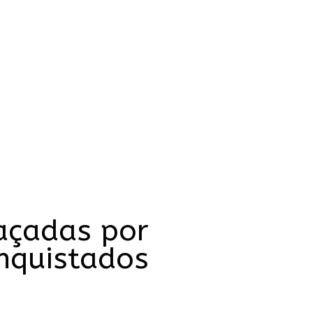
açadas por
onquistados