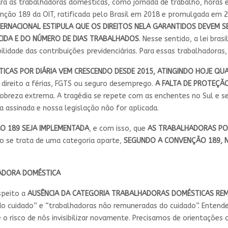
ra as trabalhadoras domésticas, como jornada de trabalho, horas ex
enção 189 da OIT, ratificada pelo Brasil em 2018 e promulgada em 2
ERNACIONAL ESTIPULA QUE OS DIREITOS NELA GARANTIDOS DEVEM 
RCIDA E DO NÚMERO DE DIAS TRABALHADOS
. Nesse sentido, a lei bras
dade das contribuições previdenciárias. Para essas trabalhadoras, 
AS POR DIÁRIA VEM CRESCENDO DESDE 2015, ATINGINDO HOJE QUA
direito a férias, FGTS ou seguro desemprego.
A FALTA DE PROTEÇÃ
pobreza extrema. A tragédia se repete com as enchentes no Sul e s
ra assinada e nossa legislação não for aplicada.
O 189 SEJA IMPLEMENTADA
, e com isso, que
AS TRABALHADORAS POR 
ão se trata de uma categoria aparte,
SEGUNDO A CONVENÇÃO 189, N
HADORA DOMÉSTICA
speito a
AUSÊNCIA DA CATEGORIA TRABALHADORAS DOMÉSTICAS RE
do cuidado” e “trabalhadoras não remuneradas do cuidado”. Entende
 o risco de nós invisibilizar novamente. Precisamos de orientações 