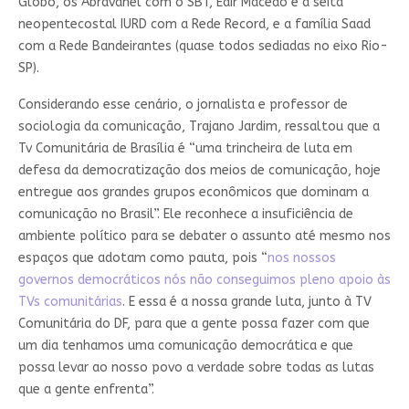
Globo, os Abravanel com o SBT, Edir Macedo e a seita
neopentecostal IURD com a Rede Record, e a família Saad
com a Rede Bandeirantes (quase todos sediadas no eixo Rio-
SP).
Considerando esse cenário, o jornalista e professor de
sociologia da comunicação, Trajano Jardim, ressaltou que a
Tv Comunitária de Brasília é “uma trincheira de luta em
defesa da democratização dos meios de comunicação, hoje
entregue aos grandes grupos econômicos que dominam a
comunicação no Brasil”. Ele reconhece a insuficiência de
ambiente político para se debater o assunto até mesmo nos
espaços que adotam como pauta, pois “
nos nossos
governos democráticos nós não conseguimos pleno apoio às
TVs comunitárias
. E essa é a nossa grande luta, junto à TV
Comunitária do DF, para que a gente possa fazer com que
um dia tenhamos uma comunicação democrática e que
possa levar ao nosso povo a verdade sobre todas as lutas
que a gente enfrenta”.