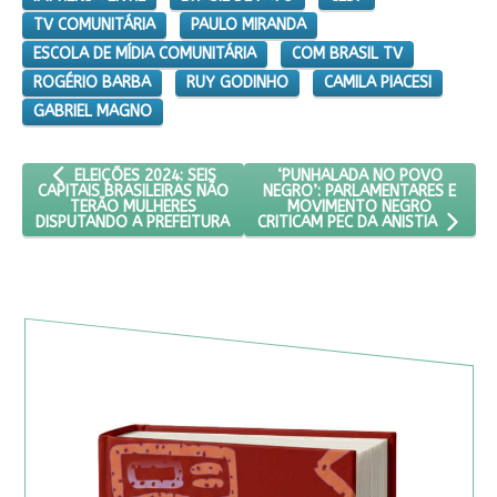
TV COMUNITÁRIA
PAULO MIRANDA
ESCOLA DE MÍDIA COMUNITÁRIA
COM BRASIL TV
ROGÉRIO BARBA
RUY GODINHO
CAMILA PIACESI
GABRIEL MAGNO
ARTIGO ANTERIOR: ELEIÇÕES 2024: SEIS CAPITAIS BRASILEIR
PRÓXIMO ARTIGO: ‘PUNHALADA
‘PUNHALADA NO POVO
ELEIÇÕES 2024: SEIS
NEGRO’: PARLAMENTARES E
CAPITAIS BRASILEIRAS NÃO
MOVIMENTO NEGRO
TERÃO MULHERES
DISPUTANDO A PREFEITURA
CRITICAM PEC DA ANISTIA