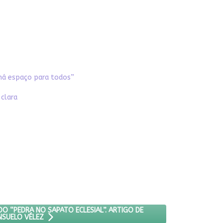
“há espaço para todos”
clara
S CONTINUAM SENDO “PEDRA NO SAPATO ECLESIAL”. ARTIGO DE CON
O “PEDRA NO SAPATO ECLESIAL”. ARTIGO DE
SUELO VÉLEZ