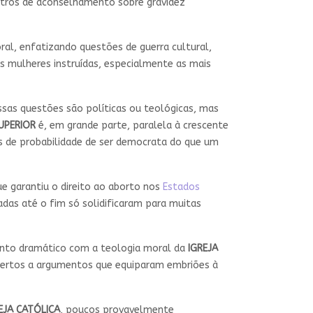
entros de aconselhamento sobre gravidez
al, enfatizando questões de guerra cultural,
as mulheres instruídas, especialmente as mais
ssas questões são políticas ou teológicas, mas
UPERIOR
é, em grande parte, paralela à crescente
is de probabilidade de ser democrata do que um
e garantiu o direito ao aborto nos
Estados
adas até o fim só solidificaram para muitas
ento dramático com a teologia moral da
IGREJA
 abertos a argumentos que equiparam embriões à
EJA CATÓLICA
, poucos provavelmente