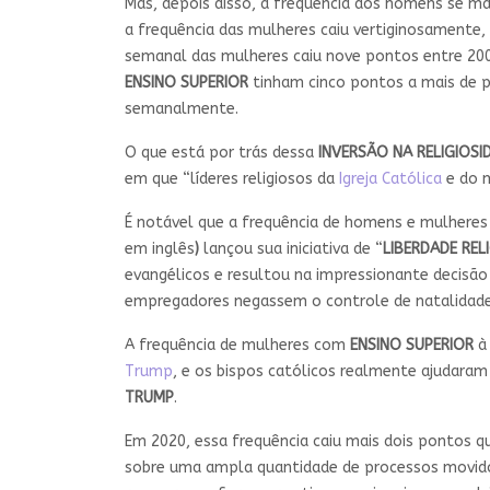
Mas, depois disso, a frequência dos homens se 
a frequência das mulheres caiu vertiginosamente,
semanal das mulheres caiu nove pontos entre 20
ENSINO SUPERIOR
tinham cinco pontos a mais de 
semanalmente.
O que está por trás dessa
INVERSÃO NA RELIGIOSI
em que “líderes religiosos da
Igreja Católica
e do m
É notável que a frequência de homens e mulheres
em inglês
)
lançou sua iniciativa de “
LIBERDADE REL
evangélicos e resultou na impressionante decisã
empregadores negassem o controle de natalidade
A frequência de mulheres com
ENSINO SUPERIOR
à 
Trump
, e os bispos católicos realmente ajudaram
TRUMP
.
Em 2020, essa frequência caiu mais dois pontos 
sobre uma ampla quantidade de processos movido