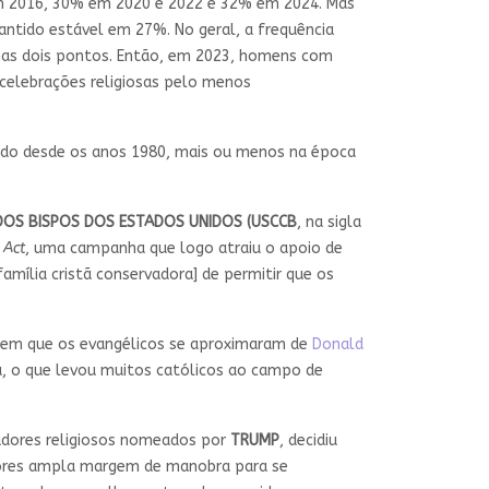
m 2016, 30% em 2020 e 2022 e 32% em 2024. Mas
antido estável em 27%. No geral, a frequência
nas dois pontos. Então, em 2023, homens com
celebrações religiosas pelo menos
indo desde os anos 1980, mais ou menos na época
DOS BISPOS DOS ESTADOS UNIDOS (USCCB
, na sigla
 Act
, uma campanha que logo atraiu o apoio de
mília cristã conservadora] de permitir que os
o em que os evangélicos se aproximaram de
Donald
sa, o que levou muitos católicos ao campo de
vadores religiosos nomeados por
TRUMP
, decidiu
dores ampla margem de manobra para se