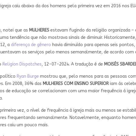
igreja caiu abaixo da dos homens pela primeira vez em 2016 nos E
s
, notei que as
MULHERES
estavam fugindo da religião organizada – 
uma tendência que não mostrava sinais de diminuir. Historicament
012, a
diferença de gênero
havia diminuído para apenas seis pontos
quentavam os serviços pelo menos semanalmente, de acordo com
lo
Religion Dispatches
, 12-07-2024. A tradução é de
MOISÉS SBARD
 político
Ryan Burge
mostrou que, pelo menos para as pessoas co
res. Em 2008, 36% das
MULHERES COM ENSINO SUPERIOR
iam às celeb
ltos de educação se correlacionam com uma maior frequência à ig
a.
primeira vez, o nível de frequência à igreja mais ou menos se est
es frequentando semanalmente. Notavelmente, enquanto homens e
res caiu um pouco mais.