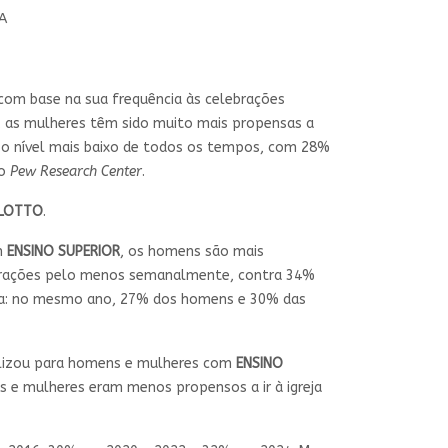
UA
com base na sua frequência às celebrações
e, as mulheres têm sido muito mais propensas a
, o nível mais baixo de todos os tempos, com 28%
 o
Pew Research Center
.
ELOTTO
.
m
ENSINO SUPERIOR
, os homens são mais
rações pelo menos semanalmente, contra 34%
reja: no mesmo ano, 27% dos homens e 30% das
abilizou para homens e mulheres com
ENSINO
 mulheres eram menos propensos a ir à igreja