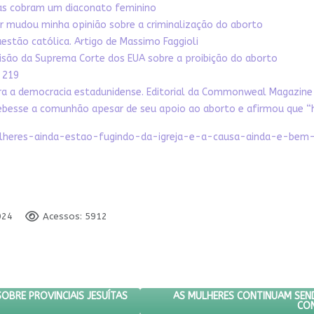
icas cobram um diaconato feminino
er mudou minha opinião sobre a criminalização do aborto
estão católica. Artigo de Massimo Faggioli
cisão da Suprema Corte dos EUA sobre a proibição do aborto
 219
ara a democracia estadunidense. Editorial da Commonweal Magazine
ecebesse a comunhão apesar de seu apoio ao aborto e afirmou que 
mulheres-ainda-estao-fugindo-da-igreja-e-a-causa-ainda-e-bem-
024
Acessos: 5912
NVESTIGAÇÃO SOBRE PROVINCIAIS JESUÍTAS NA BOLÍVIA
PRÓXIMO ARTIGO: AS MULHERE
AS MULHERES CONTINUAM SEND
OBRE PROVINCIAIS JESUÍTAS
CON