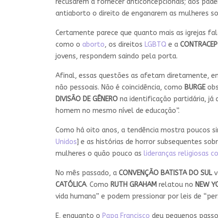
recusarem a fornecer anticoncepcionais; aos pade
antiaborto o direito de enganarem as mulheres so
Certamente parece que quanto mais as igrejas fal
como o
aborto
, os direitos
LGBTQ
e a
CONTRACE
jovens, respondem saindo pela porta.
Afinal, essas questões as afetam diretamente, en
não pessoais. Não é coincidência, como
BURGE
obs
DIVISÃO DE GÊNERO
na identificação partidária, 
homem no mesmo nível de educação”.
Como há oito anos, a tendência mostra poucos sin
Unidos
] e as histórias de horror subsequentes so
mulheres o quão pouco as
lideranças religiosas 
No mês passado, a
CONVENÇÃO BATISTA DO SUL
v
CATÓLICA
. Como
RUTH GRAHAM
relatou no
NEW Y
vida humana” e podem pressionar por leis de “pe
E, enquanto o
Papa Francisco
deu pequenos passos