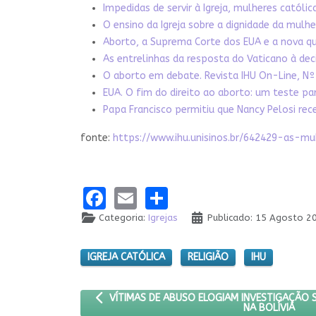
Impedidas de servir à Igreja, mulheres catól
O ensino da Igreja sobre a dignidade da mulh
Aborto, a Suprema Corte dos EUA e a nova qu
As entrelinhas da resposta do Vaticano à de
O aborto em debate. Revista IHU On-Line, Nº
EUA. O fim do direito ao aborto: um teste p
Papa Francisco permitiu que Nancy Pelosi r
fonte:
https://www.ihu.unisinos.br/642429-as-
Facebook
Email
Share
Categoria:
Igrejas
Publicado: 15 Agosto 2
IGREJA CATÓLICA
RELIGIÃO
IHU
ARTIGO ANTERIOR: VÍTIMAS DE ABUSO ELOGIAM I
VÍTIMAS DE ABUSO ELOGIAM INVESTIGAÇÃO S
NA BOLÍVIA