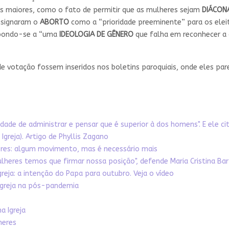
s maiores, como o fato de permitir que as mulheres sejam
DIÁCON
designaram o
ABORTO
como a “prioridade preeminente” para os eleit
opondo-se a “uma
IDEOLOGIA DE GÊNERO
que falha em reconhecer a 
 de votação fossem inseridos nos boletins paroquiais, onde eles pa
ade de administrar e pensar que é superior à dos homens". E ele ci
Igreja). Artigo de Phyllis Zagano
eres: algum movimento, mas é necessário mais
lheres temos que firmar nossa posição", defende Maria Cristina Ba
reja: a intenção do Papa para outubro. Veja o vídeo
Igreja na pós-pandemia
a Igreja
heres