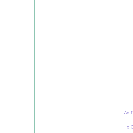
Ao f
o C