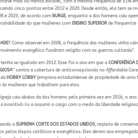
manteve mais ou menos estável, com a mesma frequência de 31% e
 caindo cinco pontos entre 2012 e 2020. Desde então, ela tem se m
08 e 2023, de acordo com
BURGE
, enquanto a dos homens caiu ape
probabilidade do que mulheres com
ENSINO SUPERIOR
de frequentar 
DADE
? Como observei em 2008, a frequência das mulheres vinha ca
ovimento evangélico fundiram religião com as guerras culturais".
 tenha se igualado em 2012. Esse foi o ano em que a
CONFERÊNCIA 
IGIOSA
” contra a cobertura de anticoncepcionais no
Affordable Care
o da
HOBBY LOBBY
[empresa estadunidense de propriedade de uma fa
 às mulheres que trabalham para eles.
igreja caiu abaixo da dos homens pela primeira vez em 2016, o an
 a incentivá-lo a assumir o cargo com o medo da liberdade religio
quando a
SUPREMA CORTE DOS ESTADOS UNIDOS
, repleta de conser
s pelos bispos católicos e evangélicos. Eles deram aos emprega