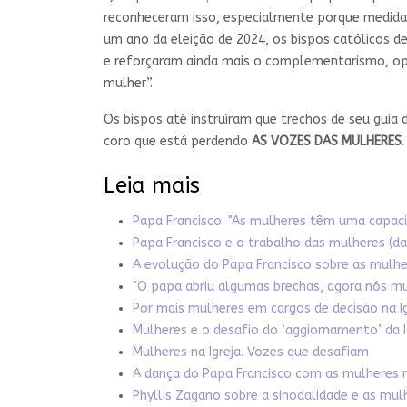
reconheceram isso, especialmente porque medida
um ano da eleição de 2024, os bispos católicos 
e reforçaram ainda mais o complementarismo, 
mulher”.
Os bispos até instruíram que trechos de seu guia
coro que está perdendo
AS VOZES DAS MULHERES
.
Leia mais
Papa Francisco: "As mulheres têm uma capacid
Papa Francisco e o trabalho das mulheres (da 
A evolução do Papa Francisco sobre as mulh
"O papa abriu algumas brechas, agora nós mu
Por mais mulheres em cargos de decisão na Ig
Mulheres e o desafio do ‘aggiornamento’ da 
Mulheres na Igreja. Vozes que desafiam
A dança do Papa Francisco com as mulheres n
P
hyllis Zagano sobre a sinodalidade e as mul