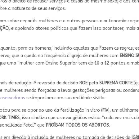
iros o direito de recusar serviços a casais do mesmo sexo; e aos c
bre a natureza de seus serviços.
am sobre negar às mulheres e a outras pessoas a autonomia corpor
PÇÃO
, e apoiando atores políticos que fazem isso acontecer, mais 
quanto, para os homens, incluindo aqueles que fazem as regras, e
erva, que a queda na frequência à igreja de mulheres com
ENSINO S
já que uma “mulher com Ensino Superior tem de 10 a 12 pontos a ma
ais de redução. A reversão da decisão
ROE
pela
SUPREMA CORTE
[qu
bre mulheres sendo forçadas a levar gestações perigosas ou conden
conservadoras
se importam com sua realidade vivida.
otou para se opor ao uso da fertilização in vitro (
FIV
), um alinham
ORK TIMES
, isso sinaliza que os evangélicos estão “cada vez mais
rsonalidade fetal” que
PROÍBAM TODOS OS ABORTOS
.
 em direção à inclusão de mulheres na tomada de decisões da
IGR