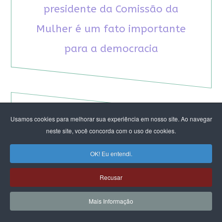
presidente da Comissão da
Mulher é um fato importante
para a democracia
Usamos cookies para melhorar sua experiência em nosso site. Ao navegar
RECOMENDAMOS A LEITURA
neste site, você concorda com o uso de cookies.
August Nimtz prova que marxismo e
OK! Eu entendi.
antirracismo são indissociáveis na luta
anticapitalista
Recusar
Rap transfeminista radical argentino na FLIPEI
Quem tem medo dos corpos trans?
Mais Informação
Projetos de proteção às mulheres travados no