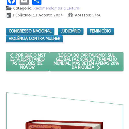
Categoria:
Recomendamos a Leitura
Publicado: 13 Agosto 2024
Acessos: 5466
CONGRESSO NACIONAL
JUDICIÁRIO
FEMINICÍDIO
VIOLÊNCIA CONTRA MULHER
ARTIGO ANTERIOR: POR QUE O MST ESTÁ DISPUTANDO AS ELEIÇ
PRÓXIMO ARTIGO: 'LÓGICA DO CAPIT
'LÓGICA DO CAPITALISMO': SUL
POR QUE O MST
GLOBAL FAZ 90% DO TRABALHO
ESTÁ DISPUTANDO
MUNDIAL, MAS DETÉM APENAS 20%
AS ELEIÇÕES (DE
NOVO)?
DA RIQUEZA