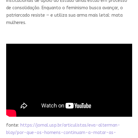
institucionais de apoio do Estado ainda estão em processo
de consolidação. Enquanto o feminismo busca avançar, o
patriarcado resiste — e utiliza sua arma mais letal: mata
mulheres.
fonte:
https://jornal.usp.br/articulistas/eva-alterman-
blay/por-que-os-homens-continuam-a-matar-as-