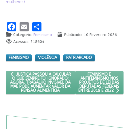
mulheres/
Facebook
Email
Share
Categoria:
Feminismo
Publicado: 10 Fevereiro 2026
Acessos: 218604
FEMINISMO
VIOLÊNCIA
PATRIARCADO
ARTIGO ANTERIOR: JUSTIÇA PASSOU A CALCULAR O QUE SEMPRE
PRÓXIMO ARTIGO: FEM
FEMINISMO E
JUSTIÇA PASSOU A CALCULAR
ANTIFEMINISMO NOS
O QUE SEMPRE FOI IGNORADO:
PROJETOS DE LEI DAS
AGORA, TRABALHO INVISÍVEL DA
DEPUTADAS FEDERAIS
MÃE PODE AUMENTAR VALOR DA
PENSÃO ALIMENTÍCIA
ENTRE 2019 E 2022